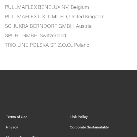
PULLMAFLEX BENELUX NV, Belgium
PULLMAFLEX U.K. LIMITED, United Kingdom
SCHUKRA BERNDORF GMBH, Austria
SPUHL GMBH, Switzerland
TRIO LINE POLSKA SP. Z.O.O., Poland