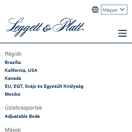
Magyar
Régiók
Brazília
Kalifornia, USA
Kanada
EU, EGT, Svájc és Egyesült Királyság
Mexikó
Üzletcsoportok
Adjustable Beds
Mások