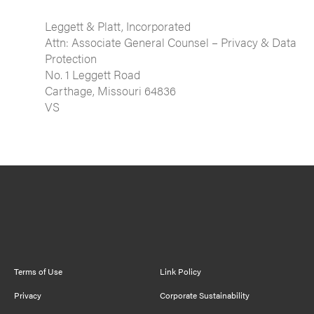
Leggett & Platt, Incorporated
Attn: Associate General Counsel – Privacy & Data
Protection
No. 1 Leggett Road
Carthage, Missouri 64836
VS