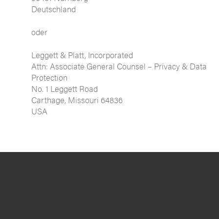
Deutschland
oder
Leggett & Platt, Incorporated
Attn: Associate General Counsel – Privacy & Data
Protection
No. 1 Leggett Road
Carthage, Missouri 64836
USA