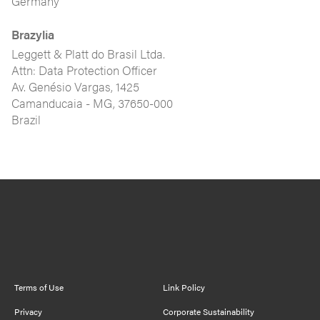
Germany
Brazylia
Leggett & Platt do Brasil Ltda.
Attn: Data Protection Officer
Av. Genésio Vargas, 1425
Camanducaia - MG, 37650-000
Brazil