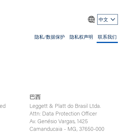
中文
隐私/数据保护
隐私权声明
联系我们
巴西
ted
Leggett & Platt do Brasil Ltda.
Attn: Data Protection Officer
Av. Genésio Vargas, 1425
Camanducaia - MG, 37650-000