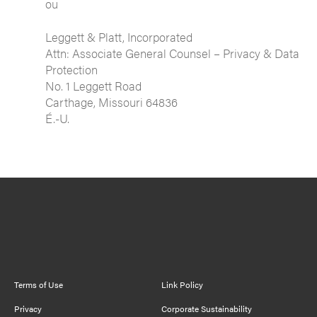
ou
Leggett & Platt, Incorporated
Attn: Associate General Counsel – Privacy & Data
Protection
No. 1 Leggett Road
Carthage, Missouri 64836
É.-U.