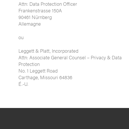
Attn: Data Protection Officer
Frankenstrasse 150A
90461 Nürnberg
Allemagne
ou
Leggett & Platt, Incorporated
Attn: Associate General Counsel – Privacy & Data
Protection
No. 1 Leggett Road
Carthage, Missouri 64836
É.-U.