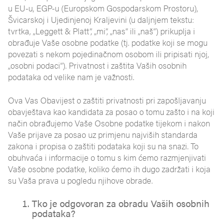
u EU-u, EGP-u (Europskom Gospodarskom Prostoru),
Švicarskoj i Ujedinjenoj Kraljevini (u daljnjem tekstu:
tvrtka, „Leggett & Platt”, „mi”, „nas” ili „naš”) prikuplja i
obrađuje Vaše osobne podatke (tj. podatke koji se mogu
povezati s nekom pojedinačnom osobom ili pripisati njoj,
„osobni podaci”). Privatnost i zaštita Vaših osobnih
podataka od velike nam je važnosti.
Ova Vas Obavijest o zaštiti privatnosti pri zapošljavanju
obavještava kao kandidata za posao o tomu zašto i na koji
način obrađujemo Vaše Osobne podatke tijekom i nakon
Vaše prijave za posao uz primjenu najviših standarda
zakona i propisa o zaštiti podataka koji su na snazi. To
obuhvaća i informacije o tomu s kim ćemo razmjenjivati
Vaše osobne podatke, koliko ćemo ih dugo zadržati i koja
su Vaša prava u pogledu njihove obrade.
Tko je odgovoran za obradu Vaših osobnih
podataka?