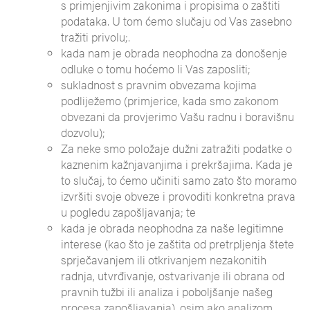
s primjenjivim zakonima i propisima o zaštiti
podataka. U tom ćemo slučaju od Vas zasebno
tražiti privolu;.
kada nam je obrada neophodna za donošenje
odluke o tomu hoćemo li Vas zaposliti;
sukladnost s pravnim obvezama kojima
podliježemo (primjerice, kada smo zakonom
obvezani da provjerimo Vašu radnu i boravišnu
dozvolu);
Za neke smo položaje dužni zatražiti podatke o
kaznenim kažnjavanjima i prekršajima. Kada je
to slučaj, to ćemo učiniti samo zato što moramo
izvršiti svoje obveze i provoditi konkretna prava
u pogledu zapošljavanja; te
kada je obrada neophodna za naše legitimne
interese (kao što je zaštita od pretrpljenja štete
sprječavanjem ili otkrivanjem nezakonitih
radnja, utvrđivanje, ostvarivanje ili obrana od
pravnih tužbi ili analiza i poboljšanje našeg
procesa zapošljavanja), osim ako analizom