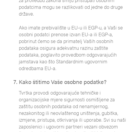
za provedbu zakona smiju pristupati osobnim
podatcima mogu se razlikovati od jedne do druge
države.
Ako imate prebivalište u EU-u ili EGP-u, a Vaši se
osobni podatci prenose izvan EU-a ili EGP-a,
pobrinut ćemo se da primatelj Vaših osobnih
podataka osigura adekvatnu razinu zaštite
podataka, poglavito provedbom odgovarajućih
jamstava kao što Standardnim ugovornim
odredbama EU-a.
Kako štitimo Vaše osobne podatke?
Tvrtka provodi odgovarajuće tehničke i
organizacijske mjere sigurnosti osmišljene za
zaštitu osobnih podataka od nenamjernog,
nezakonitog ili neovlaštenog uništenja, gubitka,
izmjene, pristupa, otkrivanja ili uporabe. Svi su naši
zaposlenici i ugovorni partneri vezani obvezom