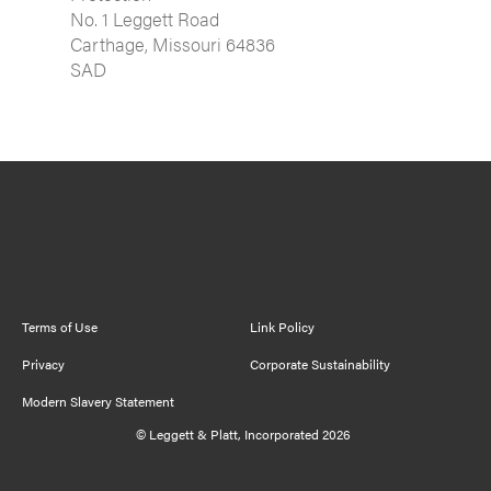
No. 1 Leggett Road
Carthage, Missouri 64836
SAD